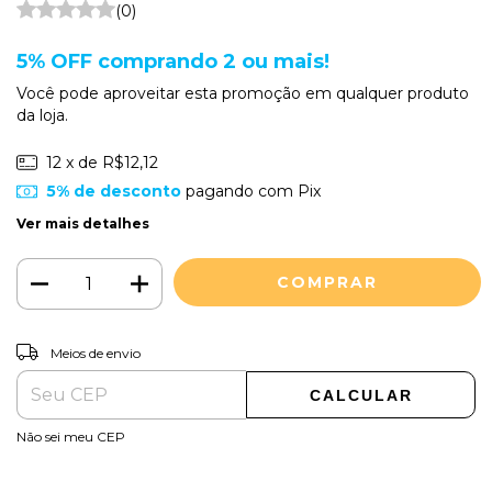
(0)
5% OFF comprando 2 ou mais!
Você pode aproveitar esta promoção em qualquer produto
da loja.
12
x de
R$12,12
5% de desconto
pagando com Pix
Ver mais detalhes
ALTERAR CEP
Entregas para o CEP:
Meios de envio
CALCULAR
Não sei meu CEP