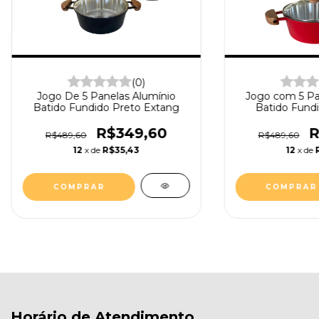
(0)
Jogo De 5 Panelas Alumínio
Jogo com 5 Pa
Batido Fundido Preto Extang
Batido Fund
Ext
R$349,60
R
R$489,60
R$489,60
12
x de
R$35,43
12
x de
Horário de Atendimento