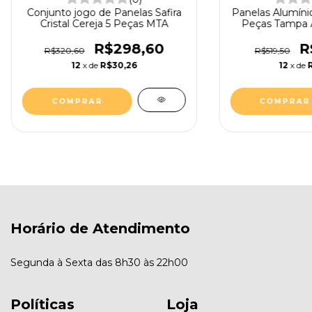
Conjunto jogo de Panelas Safira
Panelas Alumíni
Cristal Cereja 5 Peças MTA
Peças Tampa A
R$298,60
R
R$320,60
R$519,50
12
x de
R$30,26
12
x de
Horário de Atendimento
Segunda à Sexta das 8h30 às 22h00
Políticas
Loja