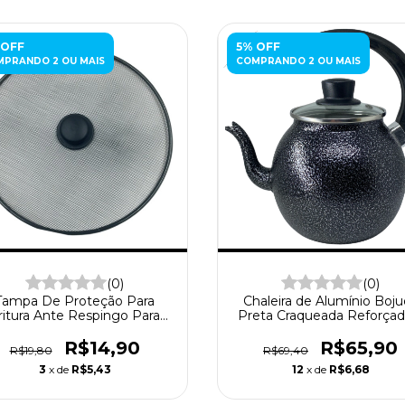
 OFF
5% OFF
PRANDO 2 OU MAIS
COMPRANDO 2 OU MAIS
(0)
(0)
Tampa De Proteção Para
Chaleira de Alumínio Boj
ritura Ante Respingo Para
Preta Craqueada Reforçad
Evitar Queimaduras
Litros - Casali Alumínios
R$14,90
R$65,90
R$19,80
R$69,40
3
x de
R$5,43
12
x de
R$6,68