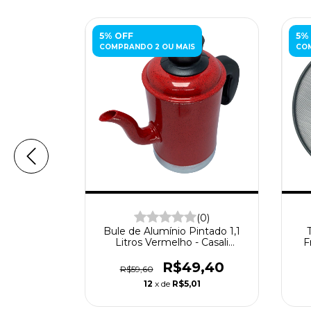
5% OFF
5%
COMPRANDO 2 OU MAIS
COM
(0)
(0)
ecial Para
Bule de Alumínio Pintado 1,1
rande -
Litros Vermelho - Casali
F
ios
Alumínios
9,60
R$49,40
R$59,60
1
12
x de
R$5,01