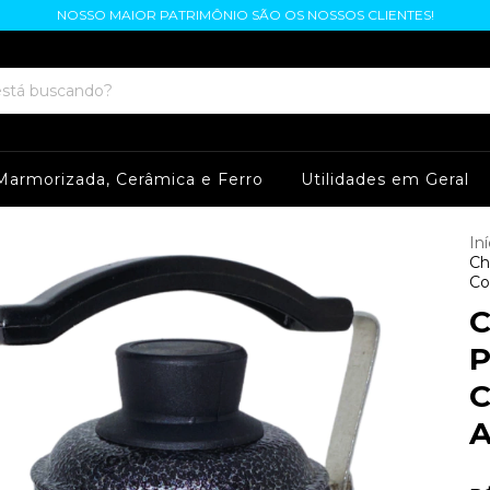
NOSSO MAIOR PATRIMÔNIO SÃO OS NOSSOS CLIENTES!
Marmorizada, Cerâmica e Ferro
Utilidades em Geral
Iní
Ch
Co
C
P
C
A