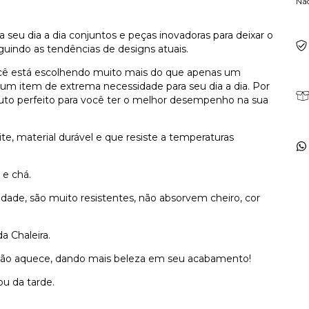
Nã
eu dia a dia conjuntos e peças inovadoras para deixar o
uindo as tendências de designs atuais.
ocê está escolhendo muito mais do que apenas um
um item de extrema necessidade para seu dia a dia. Por
duto perfeito para você ter o melhor desempenho na sua
te, material durável e que resiste a temperaturas
 e chá.
dade, são muito resistentes, não absorvem cheiro, cor
a Chaleira.
não aquece, dando mais beleza em seu acabamento!
ou da tarde.