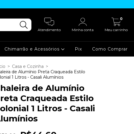
0
Atendimento
Minha conta
Meu carrinho
Chimarrão e Acessórios
Pix
Como Comprar
cio
>
Casa e Cozinha
>
aleira de Alumínio Preta Craqueada Estilo
lonial 1 Litros - Casali Alumínios
haleira de Alumínio
reta Craqueada Estilo
olonial 1 Litros - Casali
lumínios