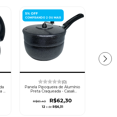
5% OFF
5% OFF
COMPRANDO 2 OU MAIS
COMPRANDO
(0)
uda
Panela Pipoqueira de Alumínio
Panela C
a 2
Preta Craqueada - Casali
Alumín
Alumínios
Craqueado
R$62,30
R$69,40
R$59,
12
x de
R$6,31
1