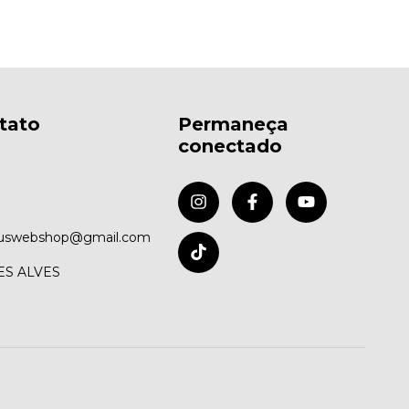
tato
Permaneça
conectado
uswebshop@gmail.com
ES ALVES