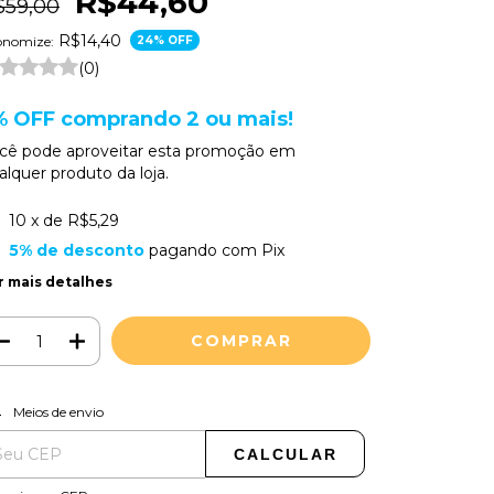
R$44,60
$59,00
R$14,40
onomize:
24
% OFF
(0)
% OFF comprando 2 ou mais!
cê pode aproveitar esta promoção em
alquer produto da loja.
10
x de
R$5,29
5% de desconto
pagando com Pix
r mais detalhes
ALTERAR CEP
regas para o CEP:
Meios de envio
CALCULAR