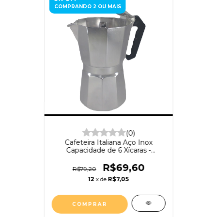
COMPRANDO 2 OU MAIS
(0)
Cafeteira Italiana Aço Inox
Capacidade de 6 Xícaras -
ArtHouse
R$69,60
R$79,20
12
x de
R$7,05