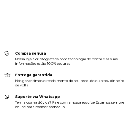
Meios de envio
ALTERAR CEP
Entregas para o CEP:
CALCULAR
Faça login
e use seus dados de entrega
Não sei meu CEP
Compra segura
Nossa loja é criptografada com tecnologia de ponta e as suas
informações estão 100% seguras
Entrega garantida
Nós garantimos o recebimento do seu produto ou o seu dinheiro
de volta
Suporte via Whatsapp
Tem alguma dúvida? Fale com a nossa esquipe Estamos sempre
online para melhor atendê-lo.