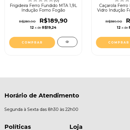
Frigideira Ferro Fundido MTA 1,9L
Caçarola Ferro
Indução Forno Fogão
Vidro Indução 
R$189,90
R
R$289,90
R$389,90
12
x de
R$19,24
12
x de
COMPRAR
Horário de Atendimento
Segunda à Sexta das 8h30 às 22h00
Políticas
Loja