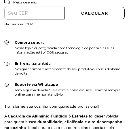
ALTERAR CEP
Entregas para o CEP:
Meios de envio
CALCULAR
Não sei meu CEP
Compra segura
Nossa loja é criptografada com tecnologia de ponta e as suas
informações estão 100% seguras
Entrega garantida
Nós garantimos o recebimento do seu produto ou o seu dinheiro
de volta
Suporte via Whatsapp
Tem alguma dúvida? Fale com a nossa esquipe Estamos sempre
online para melhor atendê-lo.
Transforme sua cozinha com qualidade profissional!
A
Caçarola de Alumínio Fundido 5 Estrelas
foi desenvolvida
para quem busca
durabilidade, eficiência e alto desempenho
na cozinha
. Ideal para o dia a dia ou receitas especiais, ela