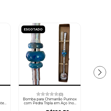
ESGOTADO
ESGOTAD
(0)
Bomba para Chimarrão Purinox
Bomba
nte
com Pedra Tripla em Aço Inox
Purinox C
304
Viagem e