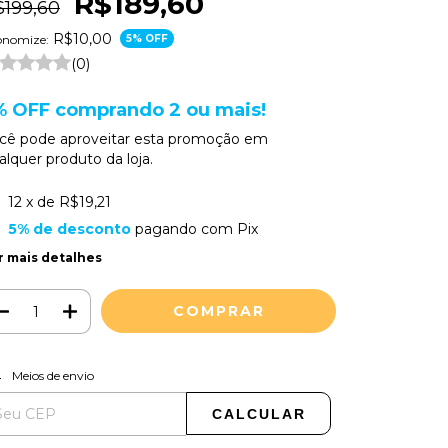
R$189,60
$199,60
R$10,00
onomize:
5
% OFF
(0)
% OFF comprando 2 ou mais!
cê pode aproveitar esta promoção em
alquer produto da loja.
12
x de
R$19,21
5% de desconto
pagando com Pix
r mais detalhes
ALTERAR CEP
regas para o CEP:
Meios de envio
CALCULAR