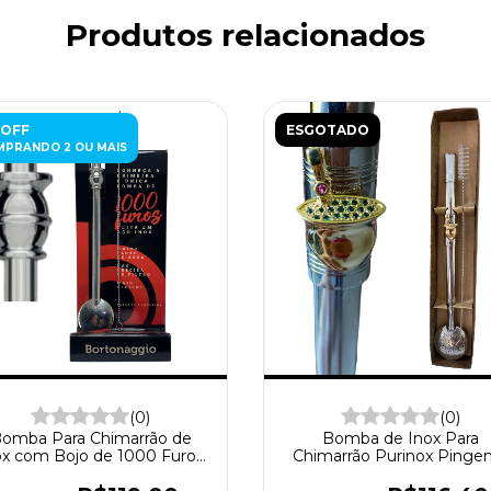
Produtos relacionados
 OFF
ESGOTADO
PRANDO 2 OU MAIS
(0)
(0)
omba Para Chimarrão de
Bomba de Inox Para
ox com Bojo de 1000 Furos
Chimarrão Purinox Pinge
Com Rosca - Elimine a
Cuia Banhada