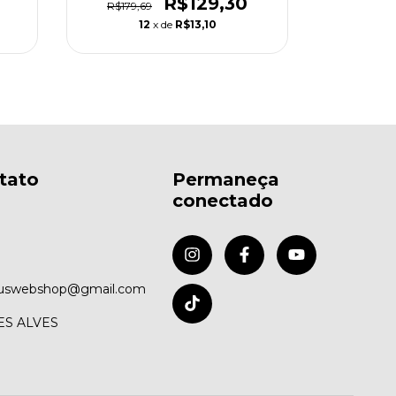
R$129,30
R$179,69
R$179,
12
x de
R$13,10
tato
Permaneça
conectado
uswebshop@gmail.com
ES ALVES